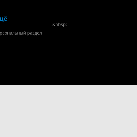
щё
&nbsp;
рсональный раздел