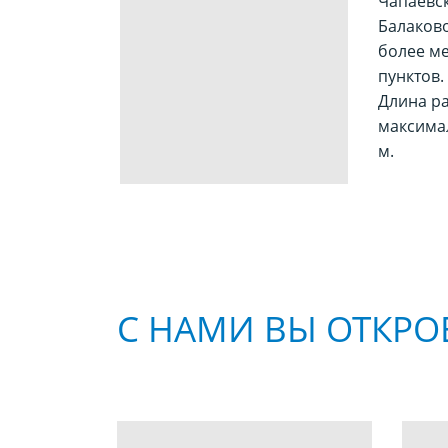
Чапаевск
Балаково
более м
пунктов.
Длина ра
максима
м.
С НАМИ ВЫ ОТКРО