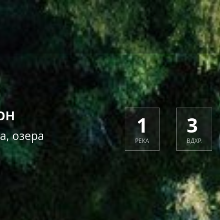
ОН
1
3
а, озера
РЕКА
ВДХР.