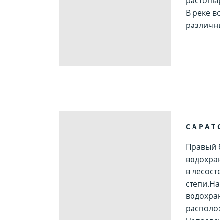
растопы
В реке в
различн
САРАТ
Правый 
водохра
в лесост
степи.На
водохра
располо