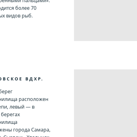
ренными пальцами».
одится более 70
ых видов рыб.
ОВСКОЕ ВДХР.
берег
нилища расположен
епи, левый — в
 берегах
нилища
жены города Самара,